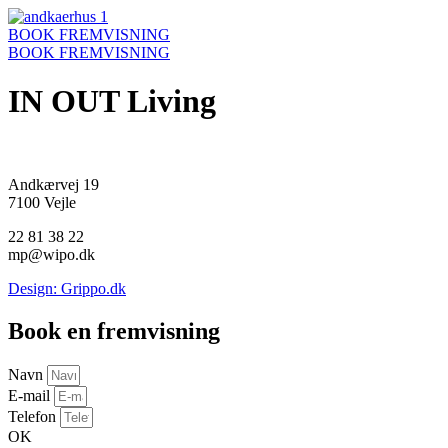
Videre
til
BOOK FREMVISNING
indhold
BOOK FREMVISNING
IN OUT Living
Andkærvej 19
7100 Vejle
22 81 38 22
mp@wipo.dk
Design: Grippo.dk
Book en fremvisning
Navn
E-mail
Telefon
OK