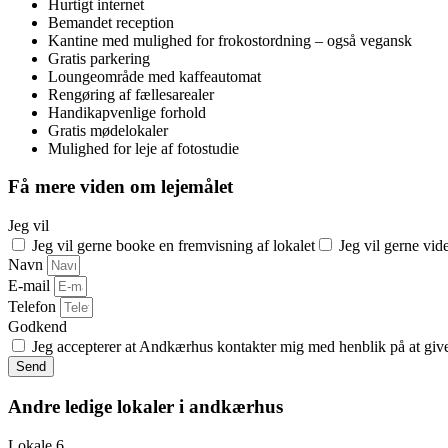
Hurtigt internet
Bemandet reception
Kantine med mulighed for frokostordning – også vegansk
Gratis parkering
Loungeområde med kaffeautomat
Rengøring af fællesarealer
Handikapvenlige forhold
Gratis mødelokaler
Mulighed for leje af fotostudie
Få mere viden om lejemålet
Jeg vil
Jeg vil gerne booke en fremvisning af lokalet
Jeg vil gerne vi
Navn
E-mail
Telefon
Godkend
Jeg accepterer at Andkærhus kontakter mig med henblik på at giv
Send
Andre ledige lokaler i andkærhus
Lokale 6