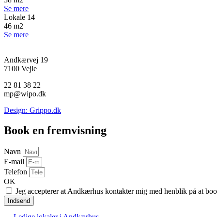
Se mere
Lokale 14
46 m2
Se mere
Andkærvej 19
7100 Vejle
22 81 38 22
mp@wipo.dk
Design: Grippo.dk
Book en fremvisning
Navn
E-mail
Telefon
OK
Jeg accepterer at Andkærhus kontakter mig med henblik på at book
Indsend
Ledige lokaler i Andkærhus