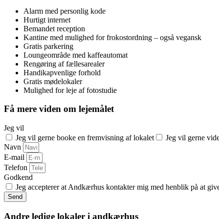
Alarm med personlig kode
Hurtigt internet
Bemandet reception
Kantine med mulighed for frokostordning – også vegansk
Gratis parkering
Loungeområde med kaffeautomat
Rengøring af fællesarealer
Handikapvenlige forhold
Gratis mødelokaler
Mulighed for leje af fotostudie
Få mere viden om lejemålet
Jeg vil
Jeg vil gerne booke en fremvisning af lokalet
Jeg vil gerne vi
Navn
E-mail
Telefon
Godkend
Jeg accepterer at Andkærhus kontakter mig med henblik på at giv
Send
Andre ledige lokaler i andkærhus